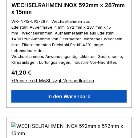
WECHSELRAHMEN INOX 592mm x 287mm
x 15mm
WR-IN-15-592-287 Wechselrahmen aus
Edelstahl Außenmaße in mm: 592 mm x 287 mm x 15
mm Wechselrahmen, Aufnahmerahmen aus Edelstahl
1.4301 zur Aufnahme von Filtermatten. einfaches Wechseln
ihres Filterelementes Edelstahl Profil1.4301 lange
Lebensdauer des
Wechselrahmens Anwendungsmöglichkeiten: Gastronomie,
Klimaanlagen, Lüftungsanlagen, Industrie Vor-Nachfilter,
Absauganla Abweichende Maße können auf Anfrage
Regulärer Preis:
41,20 €
gefertigt werden.Die Abbildung kann zum gelieferten Artikel
abweichen.Fertigungstoleranzen nach: DIN ISO 2768 - g
*Preise exkl. MwSt. zzgl. Versandkosten
(grob)Nietüberstand +1mm
In den Warenkorb