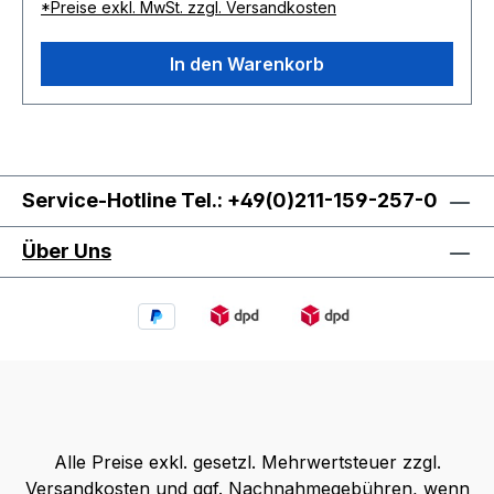
abweichen.Fertigungstoleranzen nach: DIN ISO 2768 - g
*Preise exkl. MwSt. zzgl. Versandkosten
(grob)Nietüberstand +1mm
In den Warenkorb
Service-Hotline Tel.: +49(0)211-159-257-0
Über Uns
Alle Preise exkl. gesetzl. Mehrwertsteuer zzgl.
Versandkosten
und ggf. Nachnahmegebühren, wenn