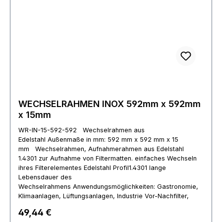
WECHSELRAHMEN INOX 592mm x 592mm
x 15mm
WR-IN-15-592-592 Wechselrahmen aus
Edelstahl Außenmaße in mm: 592 mm x 592 mm x 15
mm Wechselrahmen, Aufnahmerahmen aus Edelstahl
1.4301 zur Aufnahme von Filtermatten. einfaches Wechseln
ihres Filterelementes Edelstahl Profil1.4301 lange
Lebensdauer des
Wechselrahmens Anwendungsmöglichkeiten: Gastronomie,
Klimaanlagen, Lüftungsanlagen, Industrie Vor-Nachfilter,
Absauganla Abweichende Maße können auf Anfrage
Regulärer Preis:
49,44 €
gefertigt werden.Die Abbildung kann zum gelieferten Artikel