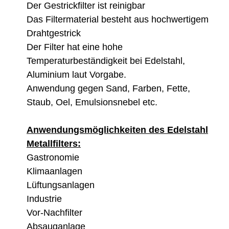
Der Gestrickfilter ist reinigbar
Das Filtermaterial besteht aus hochwertigem
Drahtgestrick
Der Filter hat eine hohe
Temperaturbest
ä
ndigkeit bei Edelstahl,
Aluminium laut Vorgabe.
Anwendung gegen Sand, Farben, Fette,
Staub, Oel, Emulsionsnebel etc.
Anwendungsm
ö
glichkeiten des Edelstahl
Metallfilters:
Gastronomie
Klimaanlagen
L
ü
ftungsanlagen
Industrie
Vor-Nachfilter
Absauganlage