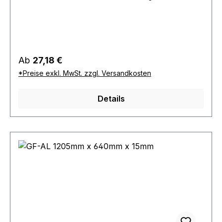
Regulärer Preis:
Ab
27,18 €
*Preise exkl. MwSt. zzgl. Versandkosten
Details