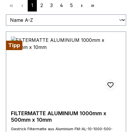
Seite
Seite
Seite
Seite
Seite
1
2
3
4
5
Tipp
FILTERMATTE ALUMINIUM 1000mm x
500mm x 10mm
Gestrick Filtermatte aus Aluminium FM-AL-10-1000-500-