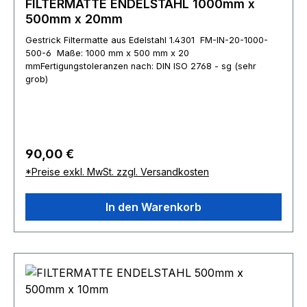
FILTERMATTE ENDELSTAHL 1000mm x
500mm x 20mm
Gestrick Filtermatte aus Edelstahl 1.4301 FM-IN-20-1000-
500-6 Maße: 1000 mm x 500 mm x 20
mmFertigungstoleranzen nach: DIN ISO 2768 - sg (sehr
grob)
Regulärer Preis:
90,00 €
*Preise exkl. MwSt. zzgl. Versandkosten
In den Warenkorb