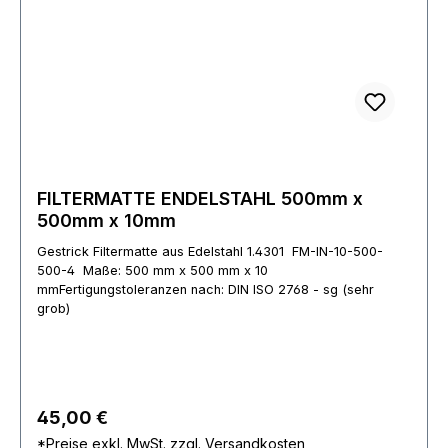
FILTERMATTE ENDELSTAHL 500mm x
500mm x 10mm
Gestrick Filtermatte aus Edelstahl 1.4301 FM-IN-10-500-
500-4 Maße: 500 mm x 500 mm x 10
mmFertigungstoleranzen nach: DIN ISO 2768 - sg (sehr
grob)
Regulärer Preis:
45,00 €
*Preise exkl. MwSt. zzgl. Versandkosten