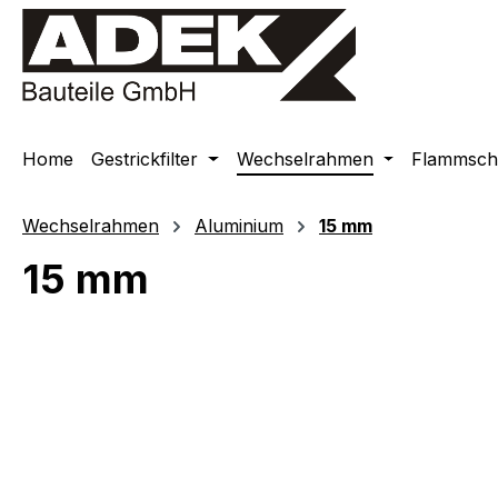
springen
Zur Hauptnavigation springen
Home
Gestrickfilter
Wechselrahmen
Flammschu
Wechselrahmen
Aluminium
15 mm
15 mm