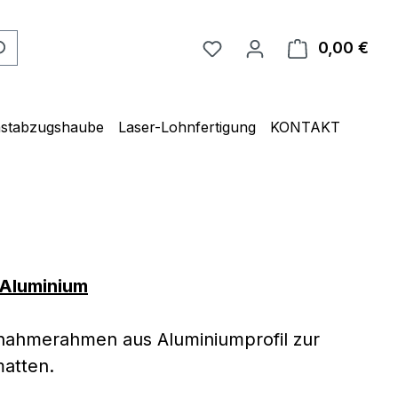
Du hast 0 Produkte auf 
0,00 €
Ware
unstabzugshaube
Laser-Lohnfertigung
KONTAKT
Aluminium
ahmerahmen aus Aluminiumprofil zur
atten.