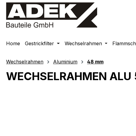
springen
Zur Hauptnavigation springen
Home
Gestrickfilter
Wechselrahmen
Flammschu
Wechselrahmen
Aluminium
48 mm
WECHSELRAHMEN ALU 
Bildergalerie überspringen