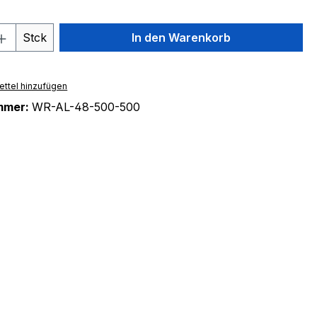
 Anzahl: Gib den gewünschten Wert ein 
Stck
In den Warenkorb
ttel hinzufügen
mmer:
WR-AL-48-500-500
"