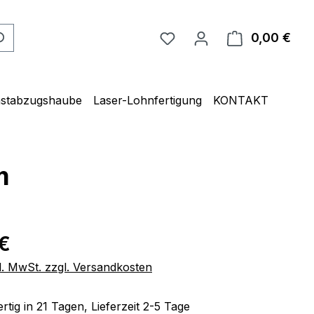
0,00 €
Ware
unstabzugshaube
Laser-Lohnfertigung
KONTAKT
m
€
l. MwSt. zzgl. Versandkosten
tig in 21 Tagen, Lieferzeit 2-5 Tage