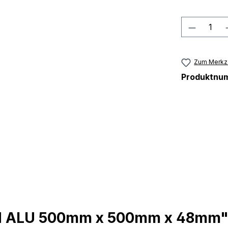
Produkt
Zum Merkze
Produktnu
N ALU 500mm x 500mm x 48mm