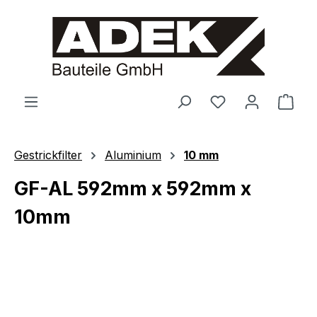
alt springen
Ware
Gestrickfilter
Aluminium
10 mm
GF-AL 592mm x 592mm x
10mm
Bildergalerie überspringen