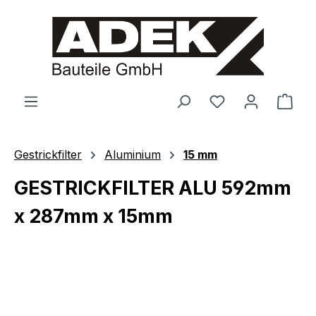
alt springen
Ware
Gestrickfilter
Aluminium
15 mm
GESTRICKFILTER ALU 592mm
x 287mm x 15mm
Bildergalerie überspringen