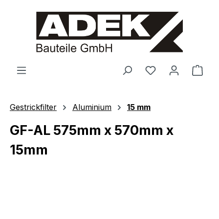
alt springen
Ware
Gestrickfilter
Aluminium
15 mm
GF-AL 575mm x 570mm x
15mm
Bildergalerie überspringen