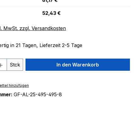
61,17 €
52,43 €
l. MwSt. zzgl. Versandkosten
tig in 21 Tagen, Lieferzeit 2-5 Tage
 Anzahl: Gib den gewünschten Wert ein 
Stck
In den Warenkorb
ttel hinzufügen
mmer:
GF-AL-25-495-495-8