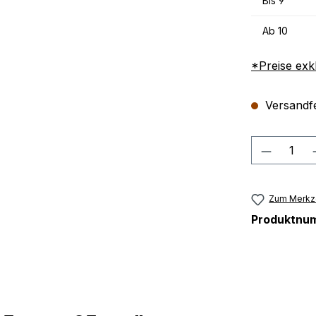
Bis
9
Ab
10
*Preise exk
Versandfer
Produkt
Zum Merkze
Produktnu