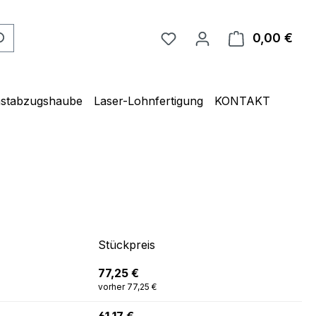
0,00 €
Ware
unstabzugshaube
Laser-Lohnfertigung
KONTAKT
Stückpreis
77,25 €
vorher 77,25 €