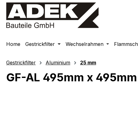
springen
Zur Hauptnavigation springen
Home
Gestrickfilter
Wechselrahmen
Flammschu
Gestrickfilter
Aluminium
25 mm
GF-AL 495mm x 495mm
Bildergalerie überspringen