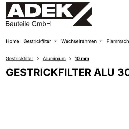
springen
Zur Hauptnavigation springen
Home
Gestrickfilter
Wechselrahmen
Flammschu
Gestrickfilter
Aluminium
10 mm
GESTRICKFILTER ALU 
Bildergalerie überspringen