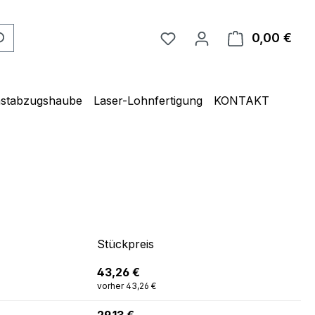
0,00 €
Ware
unstabzugshaube
Laser-Lohnfertigung
KONTAKT
Stückpreis
43,26 €
vorher 43,26 €