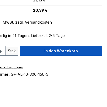
29,13 €
20,39 €
l. MwSt. zzgl. Versandkosten
tig in 21 Tagen, Lieferzeit 2-5 Tage
 Anzahl: Gib den gewünschten Wert ein 
Stck
In den Warenkorb
ttel hinzufügen
mmer:
GF-AL-10-300-150-5