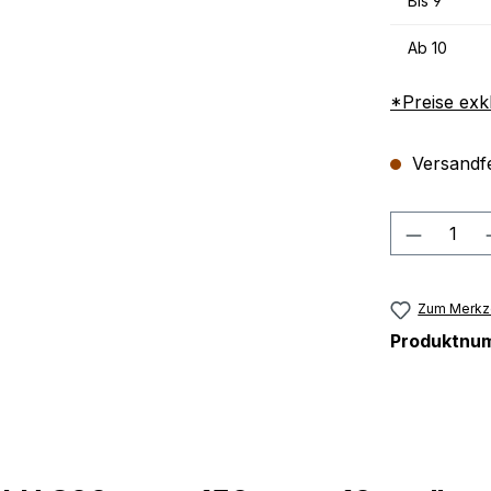
Bis
9
Ab
10
*Preise exk
Versandfer
Produkt
Zum Merkze
Produktnu