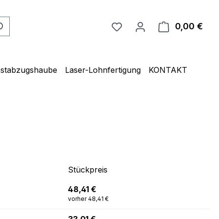
0,00 €
Ware
unstabzugshaube
Laser-Lohnfertigung
KONTAKT
Stückpreis
48,41 €
vorher 48,41 €