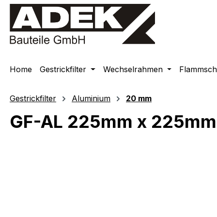
springen
Zur Hauptnavigation springen
Home
Gestrickfilter
Wechselrahmen
Flammschu
Gestrickfilter
Aluminium
20 mm
GF-AL 225mm x 225mm
Bildergalerie überspringen