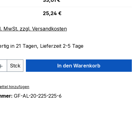
33,01 €
25,24 €
l. MwSt. zzgl. Versandkosten
tig in 21 Tagen, Lieferzeit 2-5 Tage
 Anzahl: Gib den gewünschten Wert ein 
Stck
In den Warenkorb
ttel hinzufügen
mmer:
GF-AL-20-225-225-6