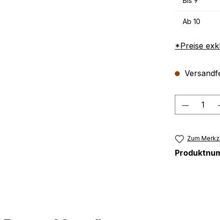
Bis
9
Ab
10
*Preise exk
Versandfer
Produkt
Zum Merkze
Produktnu