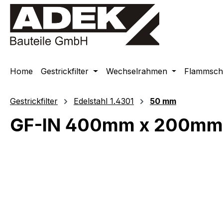
springen
Zur Hauptnavigation springen
Home
Gestrickfilter
Wechselrahmen
Flammschu
Gestrickfilter
Edelstahl 1.4301
50 mm
GF-IN 400mm x 200mm
Bildergalerie überspringen