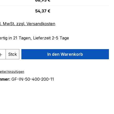
68,93 €
54,37 €
l. MwSt. zzgl. Versandkosten
tig in 21 Tagen, Lieferzeit 2-5 Tage
 Anzahl: Gib den gewünschten Wert ein 
Stck
In den Warenkorb
ttel hinzufügen
mmer:
GF-IN-50-400-200-11