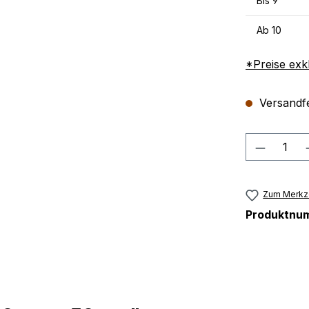
Bis
9
Ab
10
*Preise exk
Versandfer
Produkt
Zum Merkze
Produktnu