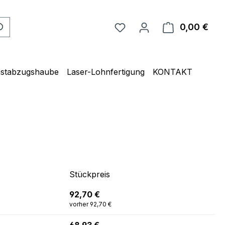
0,00 €
Ware
unstabzugshaube
Laser-Lohnfertigung
KONTAKT
Stückpreis
92,70 €
vorher 92,70 €